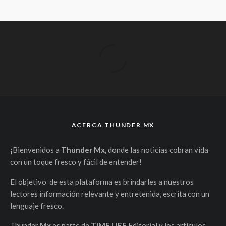
ACERCA THUNDER MX
¡Bienvenidos a
Thunder Mx,
donde las noticias cobran vida
con un toque fresco y fácil de entender!
El objetivo de esta plataforma es brindarles a nuestros
lectores información relevante y entretenida, escrita con un
lenguaje fresco.
Thunder
Mx
es parte de
TIME LIFE
Editorial y los artículos