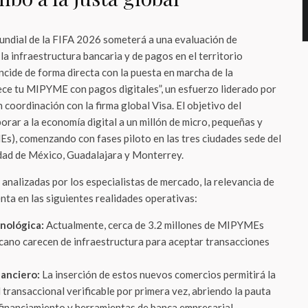
undial de la FIFA 2026 someterá a una evaluación de
la infraestructura bancaria y de pagos en el territorio
ncide de forma directa con la puesta en marcha de la
rece tu MIPYME con pagos digitales”, un esfuerzo liderado por
 coordinación con la firma global Visa. El objetivo del
rar a la economía digital a un millón de micro, pequeñas y
), comenzando con fases piloto en las tres ciudades sede del
udad de México, Guadalajara y Monterrey.
analizadas por los especialistas de mercado, la relevancia de
nta en las siguientes realidades operativas:
nológica:
Actualmente, cerca de 3.2 millones de MIPYMEs
icano carecen de infraestructura para aceptar transacciones
nanciero:
La inserción de estos nuevos comercios permitirá la
 transaccional verificable por primera vez, abriendo la pauta
 financiamiento y herramientas de banca empresarial.