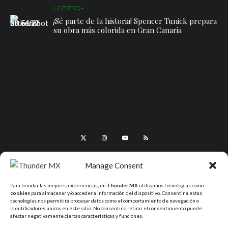
LGBTTIQ+
¡Sé parte de la historia! Spencer Tunick prepara
su obra más colorida en Gran Canaria
Manage Consent
Para brindar las mejores experiencias, en
Thunder MX
utilizamos tecnologías como
cookies
para almacenar y/o acceder a información del dispositivo. Consentir a estas
tecnologías nos permitirá procesar datos como el comportamiento de navegación o
identificadores únicos en este sitio. No consentir o retirar el consentimiento puede
afectar negativamente ciertas características y funciones.