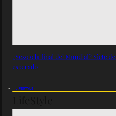
¿Sexo o la final del Mundial? Siete d
esperado
LIFESTYLE
LifeStyle