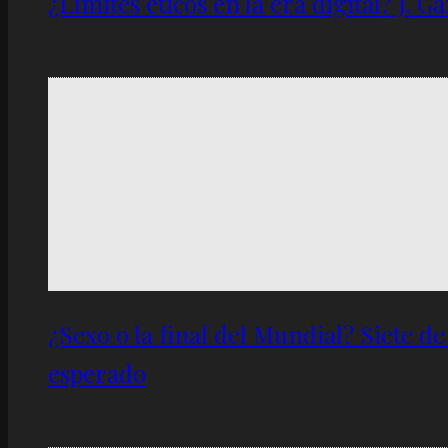
¿Límites éticos en la era digital? J. 
¿Sexo o la final del Mundial? Siete d
esperado