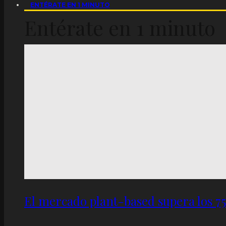
ENTÉRATE EN 1 MINUTO
Entérate en 1 minuto
El mercado plant-based supera los 7