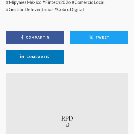
#MipymesMéxico #Fintech2026 #ComercioLocal
#GestiónDeInventarios #CobroDigital
COMPARTIR
TWEET
COMPARTIR
RPD