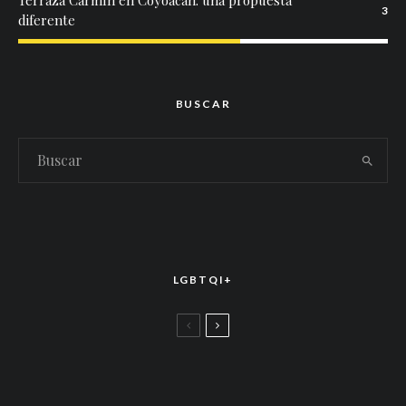
Terraza Carmín en Coyoacán: una propuesta
3
diferente
BUSCAR
LGBTQI+
LGBTTIQ+
El arte de la corona latina: World of Wonder
celebró el estreno mundial de «Drag Race