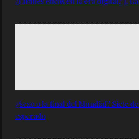
¿Límites éticos en la era digital? J. 
¿Sexo o la final del Mundial? Siete d
esperado