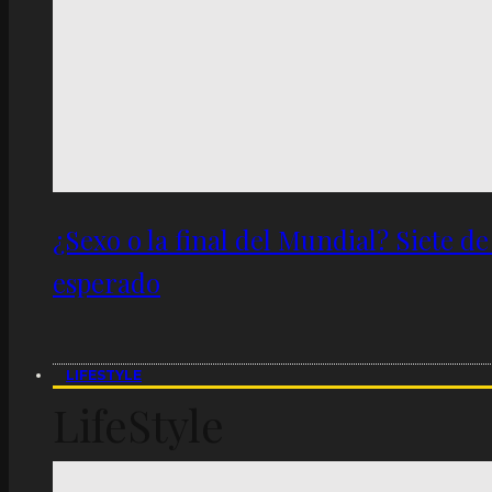
¿Sexo o la final del Mundial? Siete d
esperado
LIFESTYLE
LifeStyle