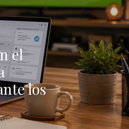
n el
a
nte los