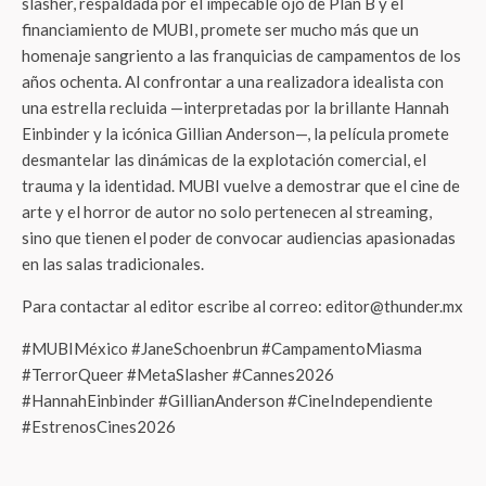
slasher, respaldada por el impecable ojo de Plan B y el
financiamiento de MUBI, promete ser mucho más que un
homenaje sangriento a las franquicias de campamentos de los
años ochenta. Al confrontar a una realizadora idealista con
una estrella recluida —interpretadas por la brillante Hannah
Einbinder y la icónica Gillian Anderson—, la película promete
desmantelar las dinámicas de la explotación comercial, el
trauma y la identidad. MUBI vuelve a demostrar que el cine de
arte y el horror de autor no solo pertenecen al streaming,
sino que tienen el poder de convocar audiencias apasionadas
en las salas tradicionales.
Para contactar al editor escribe al correo: editor@thunder.mx
#MUBIMéxico #JaneSchoenbrun #CampamentoMiasma
#TerrorQueer #MetaSlasher #Cannes2026
#HannahEinbinder #GillianAnderson #CineIndependiente
#EstrenosCines2026