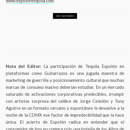
www.espolontequila.com
.
Ver también
Influencer Times
La música cuida al planeta: Tecate Pa’l
Norte y HEINEKEN México lideran mega
jornada de limpieza en Monterrey
Nota del Editor:
La participación de Tequila Espolón en
plataformas como Guitarrazos es una jugada maestra de
marketing de guerrilla y posicionamiento cultural que muchas
marcas de consumo masivo deberían estudiar
. En un mercado
saturado de activaciones corporativas predecibles, irrumpir
con artistas sorpresa del calibre de Jorge Celedón y Tony
Aguirre en un formato cercano y espontáneo le devuelve a la
noche de la CDMX ese factor de impredecibilidad que la hace
única
. El acierto de Espolón radica en entender que el
consumidor de hoy no compra solo una botella de los Altos de