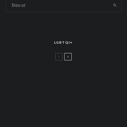
LGBTQI+
LGBTTIQ+
El arte de la corona latina: World of Wonder
celebró el estreno mundial de «Drag Race
México – Latina Royale» en la CDMX
LGBTTIQ+
Más allá de junio: Las redes de apoyo LGBTQ+
que siguen activas todo el año
LGBTTIQ+