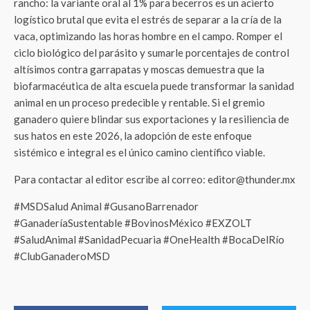
rancho
: la variante oral al 1% para becerros es un acierto
logístico brutal que evita el estrés de separar a la cría de la
vaca, optimizando las horas hombre en el campo
. Romper el
ciclo biológico del parásito y sumarle porcentajes de control
altísimos contra garrapatas y moscas demuestra que la
biofarmacéutica de alta escuela puede transformar la sanidad
animal en un proceso predecible y rentable
. Si el gremio
ganadero quiere blindar sus exportaciones y la resiliencia de
sus hatos en este 2026, la adopción de este enfoque
sistémico e integral es el único camino científico viable.
Para contactar al editor escribe al correo: editor@thunder.mx
#MSDSalud Animal #GusanoBarrenador
#GanaderíaSustentable #BovinosMéxico #EXZOLT
#SaludAnimal #SanidadPecuaria #OneHealth #BocaDelRío
#ClubGanaderoMSD