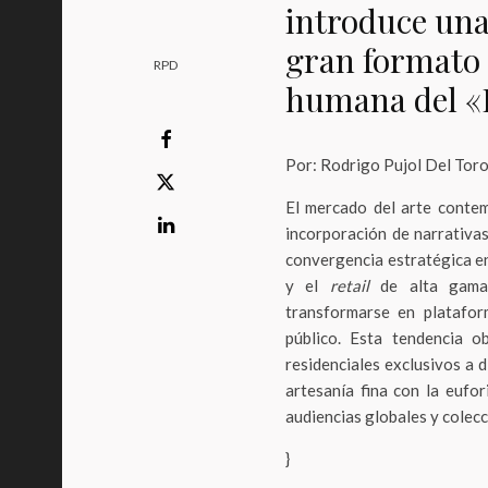
introduce una
gran formato 
RPD
humana del «
Por: Rodrigo Pujol Del Tor
El mercado del arte contemp
incorporación de narrativa
convergencia estratégica en
y el
retail
de alta gama, 
transformarse en platafor
público. Esta tendencia o
residenciales exclusivos a di
artesanía fina con la eufo
audiencias globales y colec
}