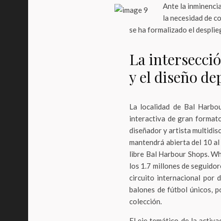
Ante la inminencia
la necesidad de co
se ha formalizado el desplie
La intersecci
y el diseño de
La localidad de Bal Harbour
interactiva de gran format
diseñador y artista multidis
mantendrá abierta del 10 al 
libre Bal Harbour Shops. Wh
los 1.7 millones de seguido
circuito internacional por
balones de fútbol únicos, 
colección.
El eje temático de la activa