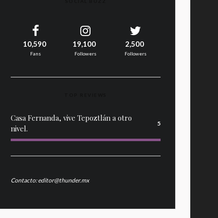
SOCIAL BUZZ
10,590
19,100
2,500
Fans
Followers
Followers
TOP REVIEWS
Casa Fernanda, vive Tepoztlán a otro
5
nivel.
Contacto: editor@thunder.mx