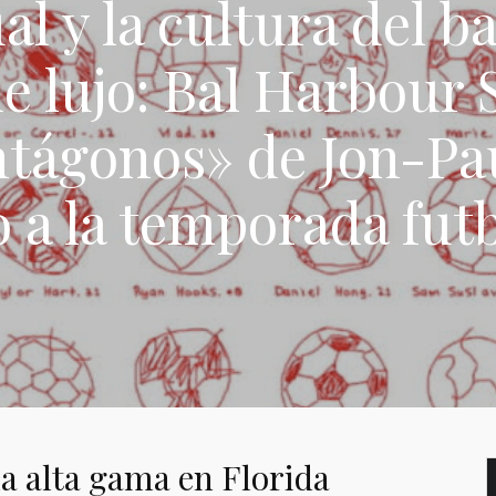
al y la cultura del 
de lujo: Bal Harbour
ntágonos» de Jon-Pa
a la temporada futb
la alta gama en Florida