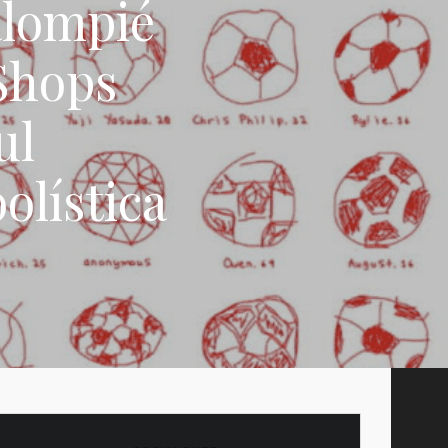
balompié
 Shops
ul
olística