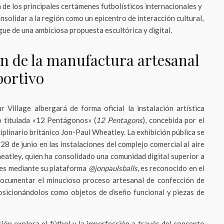
 de los principales certámenes futbolísticos internacionales y
nsolidar a la región como un epicentro de interacción cultural,
gue de una ambiciosa propuesta escultórica y digital.
ón de la manufactura artesanal
portivo
 Village albergará de forma oficial la instalación artística
o titulada «12 Pentágonos» (
12 Pentagons
), concebida por el
ciplinario británico Jon-Paul Wheatley. La exhibición pública se
28 de junio en las instalaciones del complejo comercial al aire
eatley, quien ha consolidado una comunidad digital superior a
res mediante su plataforma
@jonpaulsballs
, es reconocido en el
 documentar el minucioso proceso artesanal de confección de
posicionándolos como objetos de diseño funcional y piezas de
ción explora el fútbol y la imperfección a través del concepto