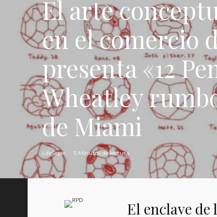
El arte conceptu
en el comercio 
presenta «12 Pe
Wheatley rumbo 
de Miami
LifeStyle
·
5 Minutos de lectura
El enclave de 