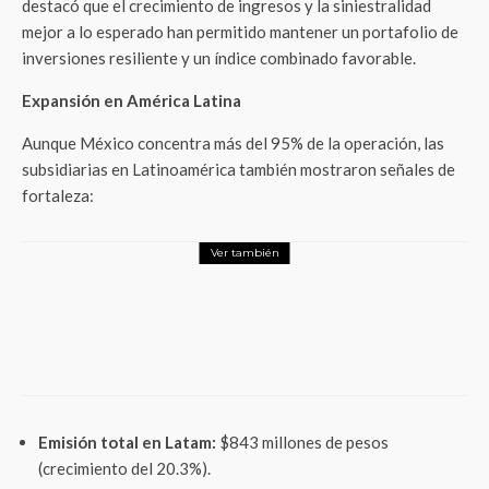
destacó que el crecimiento de ingresos y la siniestralidad
mejor a lo esperado han permitido mantener un portafolio de
inversiones resiliente y un índice combinado favorable.
Expansión en América Latina
Aunque México concentra más del 95% de la operación, las
subsidiarias en Latinoamérica también mostraron señales de
fortaleza:
Ver también
Negocios
PotencIA MX, aceleradora creada por
incMTY, Meta y el Gobierno de México,
alista bootcamp en CDMX para PyMEs y
startups
Emisión total en Latam:
$843 millones de pesos
(crecimiento del 20.3%).