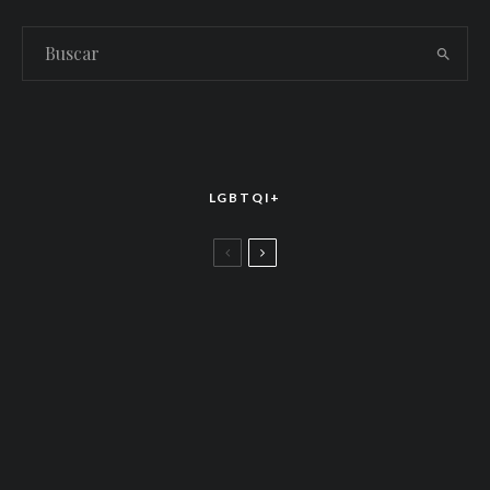
LGBTQI+
LGBTTIQ+
El arte de la corona latina: World of Wonder
celebró el estreno mundial de «Drag Race
México – Latina Royale» en la CDMX
LGBTTIQ+
Más allá de junio: Las redes de apoyo LGBTQ+
que siguen activas todo el año