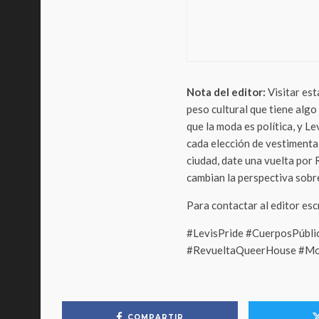
“Lim
un r
orgu
Nota del editor:
Visitar est
peso cultural que tiene alg
que la moda es política, y L
cada elección de vestimenta 
ciudad, date una vuelta por
cambian la perspectiva sobre
Para contactar al editor es
#LevisPride #CuerposPúbl
#RevueltaQueerHouse #Mo
COMPARTIR