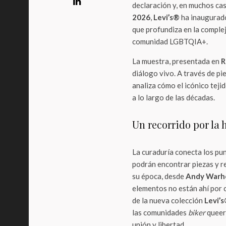
declaración y, en muchos cas
2026
,
Levi’s®
ha inaugura
que profundiza en la compleja
comunidad LGBTQIA+.
La muestra, presentada en
R
diálogo vivo. A través de pi
analiza cómo el icónico tej
a lo largo de las décadas.
Un recorrido por la h
La curaduría conecta los pun
podrán encontrar piezas y r
su época, desde
Andy Warh
elementos no están ahí por 
de la nueva colección
Levi’
las comunidades
biker
queer 
unión y libertad.