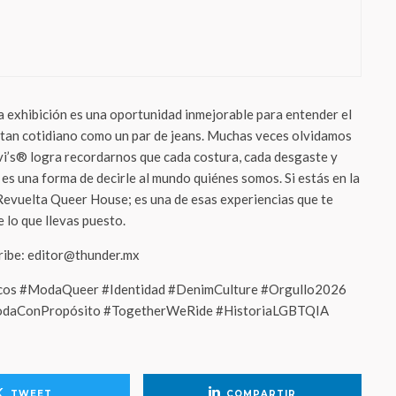
pia con huevos”: la obra que transforma
itual mexicano en un acto de amor y
llo LGBT+
a exhibición es una oportunidad inmejorable para entender el
o tan cotidiano como un par de jeans. Muchas veces olvidamos
evi’s® logra recordarnos que cada costura, cada desgaste y
es una forma de decirle al mundo quiénes somos. Si estás en la
 Revuelta Queer House; es una de esas experiencias que te
 lo que llevas puesto.
cribe: editor@thunder.mx
icos #ModaQueer #Identidad #DenimCulture #Orgullo2026
daConPropósito #TogetherWeRide #HistoriaLGBTQIA
TWEET
COMPARTIR