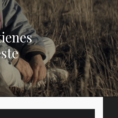
tienes
este