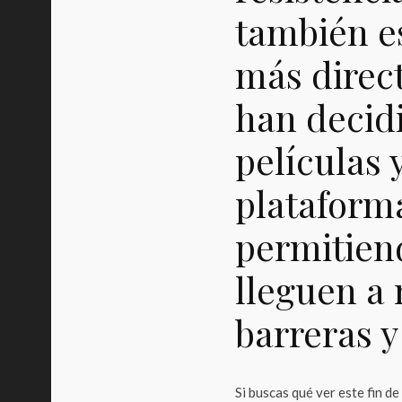
también 
más direc
han decidi
películas 
plataforma
permitiend
lleguen a 
barreras y
Si buscas qué ver este fin 