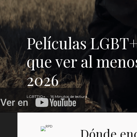
Películas LGBT+ 
que ver al menos
2026
LGBTTIQ+
·
16 Minutos de lectura
Dónde enc