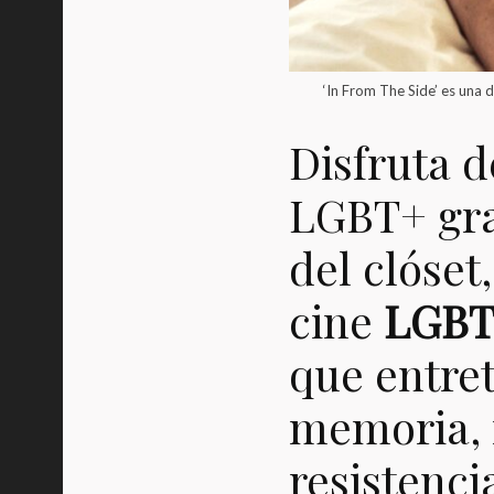
‘In From The Side’ es una d
Disfruta d
LGBT+ grat
del clóset
cine
LGBT
que entre
memoria, 
resistenci