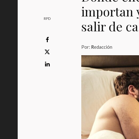
importan y
RPD
salir de c
Por:
R
edacción