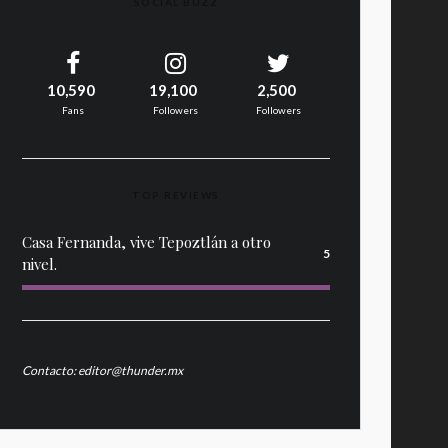
SOCIAL BUZZ
10,590
19,100
2,500
Fans
Followers
Followers
TOP REVIEWS
Casa Fernanda, vive Tepoztlán a otro
5
nivel.
Contacto: editor@thunder.mx