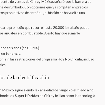
dente de ventas de Chirey México, señaló que la barrera de
 ha derrumbado. Con opciones que ya compiten en precios
tos prohibitivos de antaño—, el híbrido se ha vuelto una
usuario promedio que recorre hasta 20,000 km al año puede
sos anuales en combustible
. A esto hay que sumarle
por seis años (en CDMX).
s en
tenencia
.
ión, sin las restricciones del programa
Hoy No Circula
, incluso
les.
o» de la electrificación
n México sigue siendo la «ansiedad de rango» o el miedo a no
 donde los
Súper Híbridos
de Chirey brillan como la tecnología