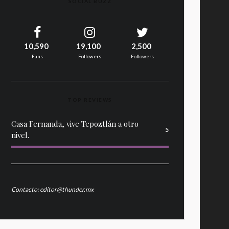
SOCIAL BUZZ
10,590
19,100
2,500
Fans
Followers
Followers
TOP REVIEWS
Casa Fernanda, vive Tepoztlán a otro
5
nivel.
Contacto: editor@thunder.mx