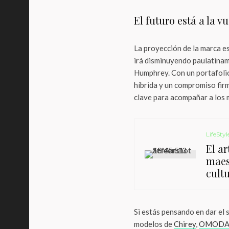
El futuro está a la v
La proyección de la marca es
irá disminuyendo paulatinam
Humphrey. Con un portafolio
híbrida y un compromiso firm
clave para acompañar a los 
LifeStyl
El ar
maes
cultu
Si estás pensando en dar el 
modelos de
Chirey
,
OMOD