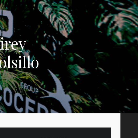
irey
lsillo