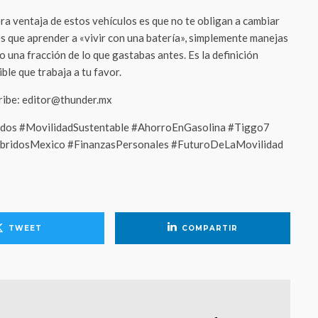
a ventaja de estos vehículos es que no te obligan a cambiar
es que aprender a «vivir con una batería», simplemente manejas
una fracción de lo que gastabas antes. Es la definición
ble que trabaja a tu favor.
cribe: editor@thunder.mx
idos #MovilidadSustentable #AhorroEnGasolina #Tiggo7
ibridosMexico #FinanzasPersonales #FuturoDeLaMovilidad
TWEET
COMPARTIR