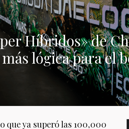
úper Híbridos» de Ch
 más lógica para el bo
 que ya superó las 100,000