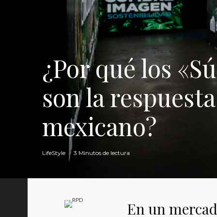
¿Por qué los «S
son la respuesta
mexicano?
LifeStyle
·
3 Minutos de lectura
En un mercado