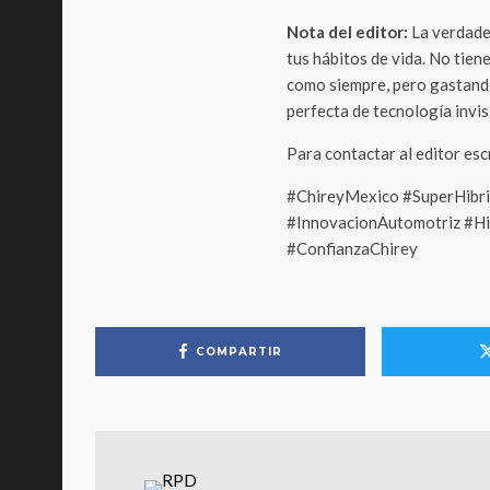
Nota del editor:
La verdader
tus hábitos de vida. No tien
como siempre, pero gastando 
perfecta de tecnología invisi
Para contactar al editor es
#ChireyMexico #SuperHibr
#InnovacionAutomotriz #H
#ConfianzaChirey
COMPARTIR