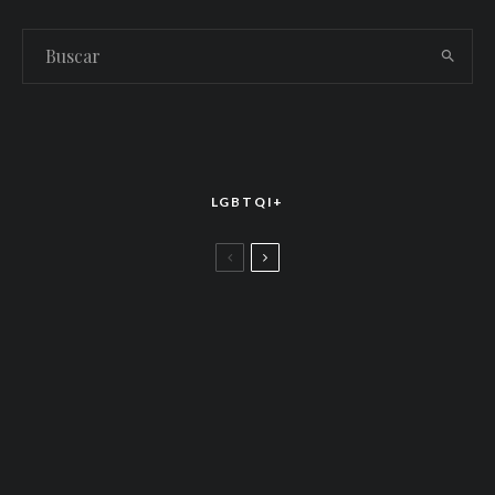
LGBTQI+
LGBTTIQ+
El arte de la corona latina: World of Wonder
celebró el estreno mundial de «Drag Race
México – Latina Royale» en la CDMX
LGBTTIQ+
Más allá de junio: Las redes de apoyo LGBTQ+
que siguen activas todo el año