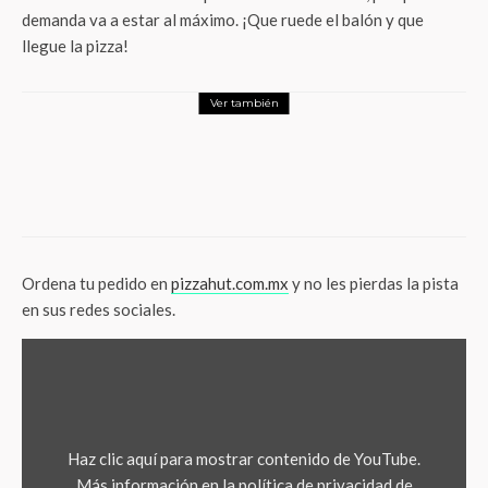
demanda va a estar al máximo. ¡Que ruede el balón y que
llegue la pizza!
Ver también
Foodie
Terra Mía celebra el Día Internacional de la Pizza y el
Super Bowl con pizzas a $49
Ordena tu pedido en
pizzahut.com.mx
y no les pierdas la pista
en sus redes sociales.
MOSTRAR «DISFRUTA CON PIZZA HUT» DESDE YOUTUBE
Haz clic aquí para mostrar contenido de YouTube.
Más información en la
política de privacidad de