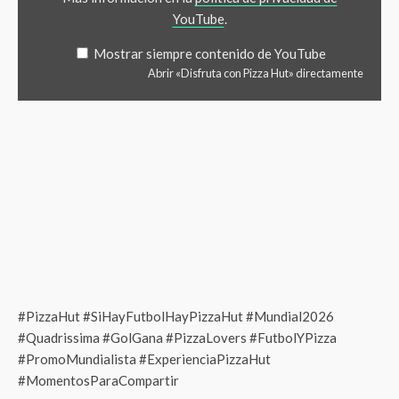
YouTube
.
Mostrar siempre contenido de YouTube
Abrir «Disfruta con Pizza Hut» directamente
#PizzaHut #SiHayFutbolHayPizzaHut #Mundial2026
#Quadrissima #GolGana #PizzaLovers #FutbolYPizza
#PromoMundialista #ExperienciaPizzaHut
#MomentosParaCompartir