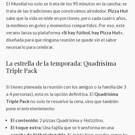
El Mundial no solo se trata de los 90 minutos en la cancha; se
trata de las tradiciones que construimos alrededor.
Pizza Hut
sabe que la vida se mide en porciones, pero cada cuatro años,
la medimos en goles y momentos compartidos. Por eso, este
verano lanza su plataforma
«Si hay fútbol, hay Pizza Hut»
,
diseñada para que ninguna reunión se quede sin el sabor
necesario para celebrar.
La estrella de la temporada: Quadrísima
Triple Pack
Si tienes planeada la reunión con los amigos o la familia (de 3
a 4 personas), esta es la opción definitiva. El
Quadrísima
Triple Pack
no solo te resuelve la cena, sino que también
pone el entretenimiento:
El contenido:
2 pizzas Quadrísima y Hutzzitos.
El toque extra:
Una fajilla que se transforma en una
cancha de fútbol plegable
. Sí, leíste bien, puedes armar tu