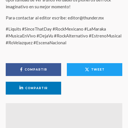
imaginativo en su mejor momento!
Para contactar al editor escribe: editor@thunder.mx
#Liquits #SinceThatDay #RockMexicano #LaMaraka
#MusicaEnVivo #DejaVu #RockAlternativo #EstrenoMusical
#RoVelazquez #EscenaNacional
COMPARTIR
TWEET
COMPARTIR