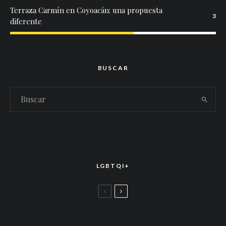
Terraza Carmín en Coyoacán: una propuesta
3
diferente
BUSCAR
LGBTQI+
LGBTTIQ+
El arte de la corona latina: World of Wonder