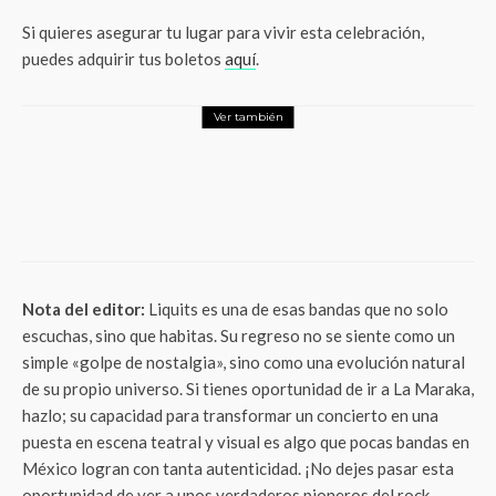
Si quieres asegurar tu lugar para vivir esta celebración,
puedes adquirir tus boletos
aquí
.
Ver también
Entretenimiento
Iberoamérica brilla en los Premios
PLATINO XCARET 2026: Estos son los
finalistas que buscan la gloria en México
Nota del editor:
Liquits es una de esas bandas que no solo
escuchas, sino que habitas. Su regreso no se siente como un
simple «golpe de nostalgia», sino como una evolución natural
de su propio universo. Si tienes oportunidad de ir a La Maraka,
hazlo; su capacidad para transformar un concierto en una
puesta en escena teatral y visual es algo que pocas bandas en
México logran con tanta autenticidad. ¡No dejes pasar esta
oportunidad de ver a unos verdaderos pioneros del rock