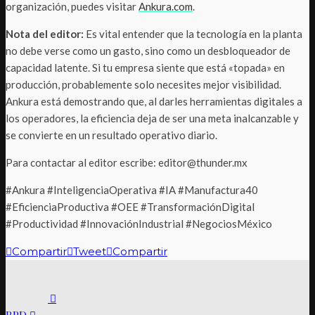
organización, puedes visitar
Ankura.com
.
Nota del editor:
Es vital entender que la tecnología en la planta
no debe verse como un gasto, sino como un desbloqueador de
capacidad latente. Si tu empresa siente que está «topada» en
producción, probablemente solo necesites mejor visibilidad.
Ankura está demostrando que, al darles herramientas digitales a
los operadores, la eficiencia deja de ser una meta inalcanzable y
se convierte en un resultado operativo diario.
Para contactar al editor escribe: editor@thunder.mx
#Ankura #InteligenciaOperativa #IA #Manufactura40
#EficienciaProductiva #OEE #TransformaciónDigital
#Productividad #InnovaciónIndustrial #NegociosMéxico
Compartir
Tweet
Compartir
RPD