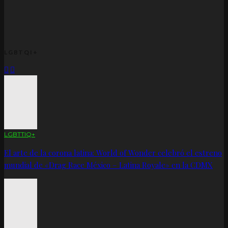
LGBTQI+
LGBTTIQ+
El arte de la corona latina: World of Wonder celebró el estreno
mundial de «Drag Race México – Latina Royale» en la CDMX