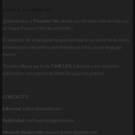
ACERCA THUNDER MX
¡Bienvenidos a
Thunder Mx,
donde las noticias cobran vida con
un toque fresco y fácil de entender!
El objetivo de esta plataforma es brindarles a nuestros lectores
información relevante y entretenida, escrita con un lenguaje
fresco.
Thunder
Mx
es parte de
TIME LIFE
Editorial y los artículos
publicados son responsabilidad de quien los publica.
CONTACTO
Editorial:
editor@thunder.mx
Publicidad:
mxtheguide@gmail.com
Mesa de Redacción:
nuevosiglomx@gmail.com