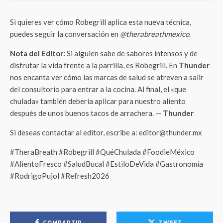
Si quieres ver cómo Robegrill aplica esta nueva técnica,
puedes seguir la conversación en
@therabreathmexico
.
Nota del Editor:
Si alguien sabe de sabores intensos y de
disfrutar la vida frente a la parrilla, es Robegrill. En
Thunder
nos encanta ver cómo las marcas de salud se atreven a salir
del consultorio para entrar a la cocina. Al final, el «que
chulada» también debería aplicar para nuestro aliento
después de unos buenos tacos de arrachera. —
Thunder
Si deseas contactar al editor, escribe a: editor@thunder.mx
#TheraBreath #Robegrill #QuéChulada #FoodieMéxico
#AlientoFresco #SaludBucal #EstiloDeVida #Gastronomía
#RodrigoPujol #Refresh2026
COMPARTIR
TWEET