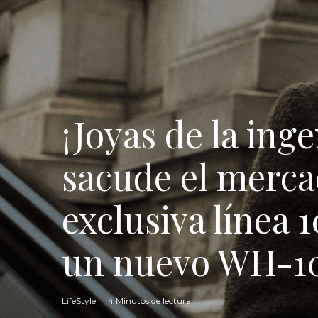
¡Joyas de la ing
sacude el merc
exclusiva líne
un nuevo WH-
LifeStyle
·
4 Minutos de lectura