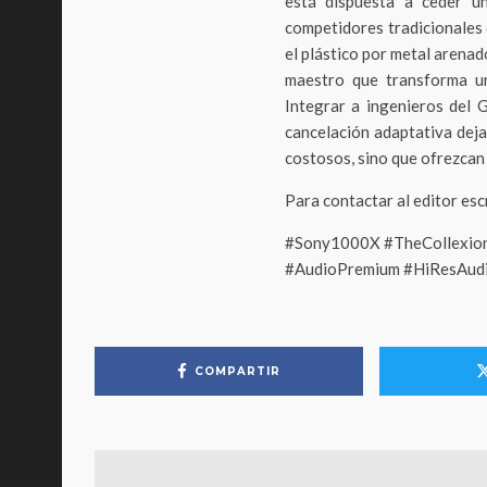
está dispuesta a ceder u
competidores tradicionales 
el plástico por metal arena
maestro que transforma un
Integrar a ingenieros del
cancelación adaptativa deja
costosos, sino que ofrezcan 
Para contactar al editor es
#Sony1000X #TheCollexio
#AudioPremium #HiResAudi
COMPARTIR