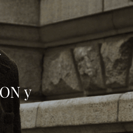
y
ION y