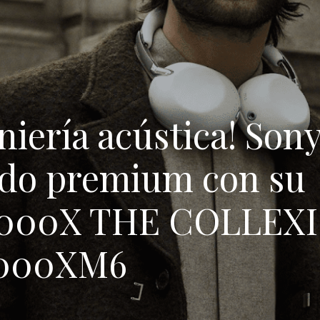
eniería acústica! Son
ado premium con su
a 1000X THE COLLEX
1000XM6