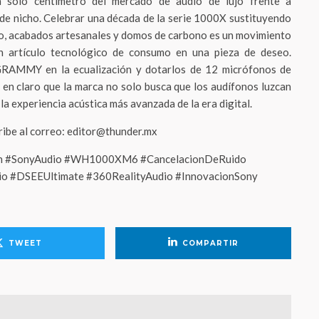
n solo centímetro del mercado de audio de lujo frente a
de nicho. Celebrar una década de la serie 1000X sustituyendo
do, acabados artesanales y domos de carbono es un movimiento
 artículo tecnológico de consumo en una pieza de deseo.
 GRAMMY en la ecualización y dotarlos de 12 micrófonos de
 en claro que la marca no solo busca que los audífonos luzcan
la experiencia acústica más avanzada de la era digital.
cribe al correo: editor@thunder.mx
n #SonyAudio #WH1000XM6 #CancelacionDeRuido
o #DSEEUltimate #360RealityAudio #InnovacionSony
TWEET
COMPARTIR