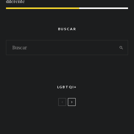
diferente
BUSCAR
LGBTQI+
LGBTTIQ+
El arte de la corona latina: World of Wonder
celebró el estreno mundial de «Drag Race
México – Latina Royale» en la CDMX