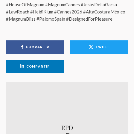
#HouseOfMagnum #MagnumCannes #JesúsDeLaGarsa
#LawRoach #HeidiKlum #Cannes2026 #AltaCosturaMéxico
#MagnumBliss #PalomoSpain #DesignedForPleasure
COMPARTIR
TWEET
COMPARTIR
RPD