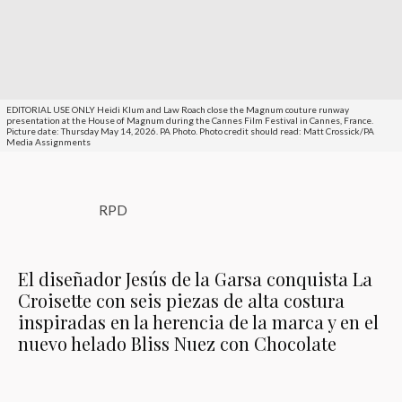
EDITORIAL USE ONLY Heidi Klum and Law Roach close the Magnum couture runway
presentation at the House of Magnum during the Cannes Film Festival in Cannes, France.
Picture date: Thursday May 14, 2026. PA Photo. Photo credit should read: Matt Crossick/PA
Media Assignments
RPD
El diseñador Jesús de la Garsa conquista La
Croisette con seis piezas de alta costura
inspiradas en la herencia de la marca y en el
nuevo helado Bliss Nuez con Chocolate