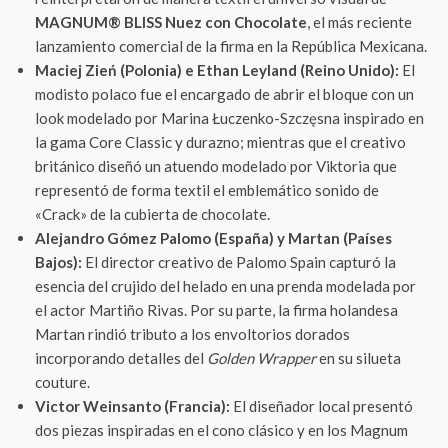
MAGNUM® BLISS Nuez con Chocolate
, el más reciente
lanzamiento comercial de la firma en la República Mexicana.
Maciej Zień (Polonia) e Ethan Leyland (Reino Unido):
El
modisto polaco fue el encargado de abrir el bloque con un
look modelado por Marina Łuczenko-Szczęsna inspirado en
la gama Core Classic y durazno; mientras que el creativo
británico diseñó un atuendo modelado por Viktoria que
representó de forma textil el emblemático sonido de
«Crack» de la cubierta de chocolate.
Alejandro Gómez Palomo (España) y Martan (Países
Bajos):
El director creativo de Palomo Spain capturó la
esencia del crujido del helado en una prenda modelada por
el actor Martiño Rivas. Por su parte, la firma holandesa
Martan rindió tributo a los envoltorios dorados
incorporando detalles del
Golden Wrapper
en su silueta
couture.
Victor Weinsanto (Francia):
El diseñador local presentó
dos piezas inspiradas en el cono clásico y en los Magnum