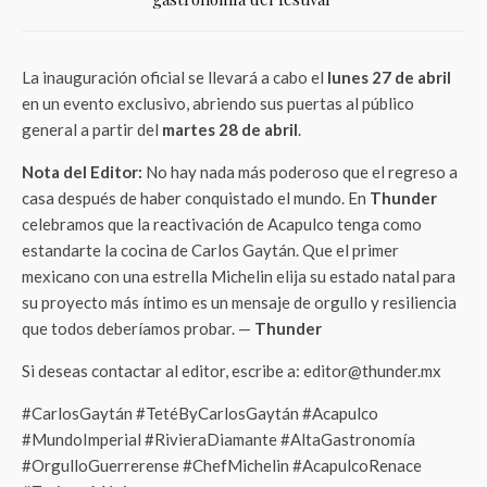
La inauguración oficial se llevará a cabo el
lunes 27 de abril
en un evento exclusivo, abriendo sus puertas al público
general a partir del
martes 28 de abril
.
Nota del Editor:
No hay nada más poderoso que el regreso a
casa después de haber conquistado el mundo. En
Thunder
celebramos que la reactivación de Acapulco tenga como
estandarte la cocina de Carlos Gaytán. Que el primer
mexicano con una estrella Michelin elija su estado natal para
su proyecto más íntimo es un mensaje de orgullo y resiliencia
que todos deberíamos probar. —
Thunder
Si deseas contactar al editor, escribe a: editor@thunder.mx
#CarlosGaytán #TetéByCarlosGaytán #Acapulco
#MundoImperial #RivieraDiamante #AltaGastronomía
#OrgulloGuerrerense #ChefMichelin #AcapulcoRenace