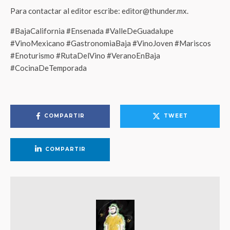
Para contactar al editor escribe: editor@thunder.mx.
#BajaCalifornia #Ensenada #ValleDeGuadalupe
#VinoMexicano #GastronomiaBaja #VinoJoven #Mariscos
#Enoturismo #RutaDelVino #VeranoEnBaja
#CocinaDeTemporada
COMPARTIR
TWEET
COMPARTIR