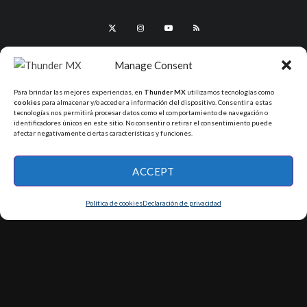
Manage Consent
Para brindar las mejores experiencias, en
Thunder MX
utilizamos tecnologías como
cookies
para almacenar y/o acceder a información del dispositivo. Consentir a estas
tecnologías nos permitirá procesar datos como el comportamiento de navegación o
identificadores únicos en este sitio. No consentir o retirar el consentimiento puede
afectar negativamente ciertas características y funciones.
All Rights Reserved - ThunderMX 2025
ACCEPT
Política de cookies
Declaración de privacidad