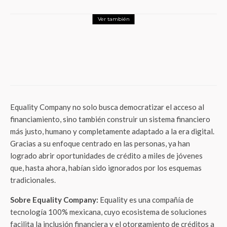
Ver también
Actualidad
¡Evita el desabasto en tu farmacia!
Prontipagos revela la estrategia financiera
digital para blindar el inventario y flujo de
efectivo de los comercios locales
Equality Company no solo busca democratizar el acceso al
financiamiento, sino también construir un sistema financiero
más justo, humano y completamente adaptado a la era digital.
Gracias a su enfoque centrado en las personas, ya han
logrado abrir oportunidades de crédito a miles de jóvenes
que, hasta ahora, habían sido ignorados por los esquemas
tradicionales.
Sobre Equality Company:
Equality es una compañía de
tecnología 100% mexicana, cuyo ecosistema de soluciones
facilita la inclusión financiera y el otorgamiento de créditos a