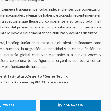
r también trabaja en películas independientes que comenzarán
 internacionales, además de haber participado recientemente en
a trayectoria que llegará próximamente a su temporada final.
alles del proyecto, adelantó que interpretará un personaje
te lo llevó a experimentar con culturas y acentos distintos.
rto
, Harding Junior demuestra que el talento latinoamericano
a humano, la migración, la identidad y la ciencia ficción sin
na industria global cada vez más abierta a nuevas voces y
siciona como una de las figuras emergentes que busca contar
jas y profundamente humanas.
Santita #FuturoDesierto #SeriesNetflix
aDávila #Streaming #IA #CienciaFicción
TWEET
COMPARTIR