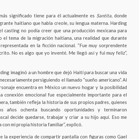
más significado tiene para él actualmente es
Santita
, donde
igrante haitiano que habla creole, su lengua materna. Harding
el casting no podía creer que una producción mexicana para
o el tema de la migración haitiana, una realidad que durante
representada en la ficción nacional. “Fue muy sorprendente
rito. No es algo que yo inventé. Me llegó así y fui muy feliz”,
rding imaginó a un hombre que dejó Haití para buscar una vida
 necesariamente persiguiendo el llamado “sueño americano”. Al
ersonaje encuentra en México un nuevo hogar y la posibilidad
Esa conexión emocional fue especialmente importante para el
ra, también refleja la historia de sus propios padres, quienes
os años ochenta buscando oportunidades y terminaron
cal decide quedarse, trabajar y criar a su hijo aquí. Eso me
on mi propia historia familiar”, explicó.
e la experiencia de compartir pantalla con figuras como Gael