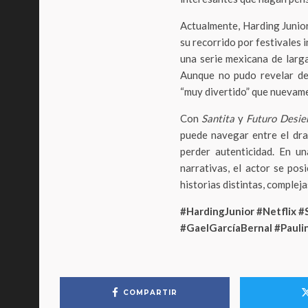
Actualmente, Harding Junio
su recorrido por festivales
una serie mexicana de larg
Aunque no pudo revelar det
“muy divertido” que nuevamen
Con
Santita
y
Futuro Desie
puede navegar entre el dram
perder autenticidad. En u
narrativas, el actor se po
historias distintas, comple
#HardingJunior #Netflix #
#GaelGarcíaBernal #Paulin
COMPARTIR