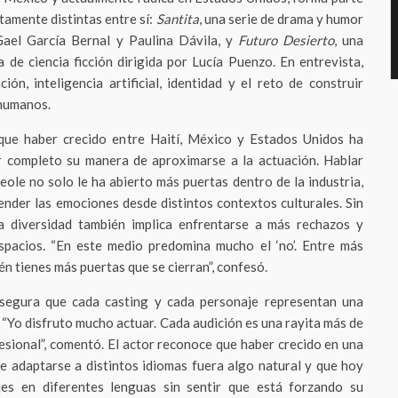
amente distintas entre sí:
Santita
, una serie de drama y humor
ael García Bernal y Paulina Dávila, y
Futuro Desierto
, una
de ciencia ficción dirigida por Lucía Puenzo. En entrevista,
ón, inteligencia artificial, identidad y el reto de construir
humanos.
 que haber crecido entre Haití, México y Estados Unidos ha
 completo su manera de aproximarse a la actuación. Hablar
reole no solo le ha abierto más puertas dentro de la industria,
ender las emociones desde distintos contextos culturales. Sin
 diversidad también implica enfrentarse a más rechazos y
pacios. “En este medio predomina mucho el ‘no’. Entre más
n tienes más puertas que se cierran”, confesó.
asegura que cada casting y cada personaje representan una
 “Yo disfruto mucho actuar. Cada audición es una rayita más de
esional”, comentó. El actor reconoce que haber crecido en una
que adaptarse a distintos idiomas fuera algo natural y que hoy
jes en diferentes lenguas sin sentir que está forzando su