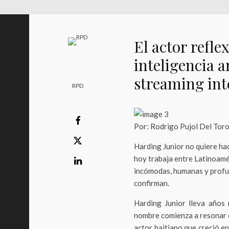
El actor refle
inteligencia ar
streaming int
RPD
Por: Rodrigo Pujol Del Tor
Harding Junior no quiere hac
hoy trabaja entre Latinoamé
incómodas, humanas y profun
confirman.
Harding Junior lleva años 
nombre comienza a resonar c
actor haitiano que creció e