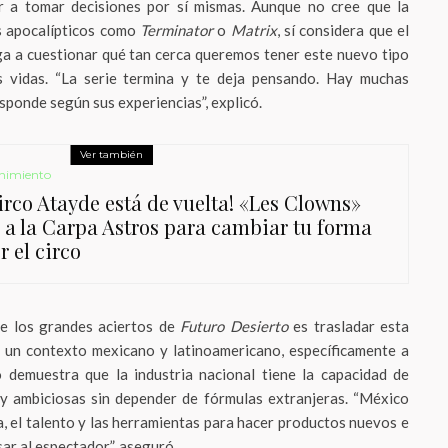
 a tomar decisiones por sí mismas. Aunque no cree que la
os apocalípticos como
Terminator
o
Matrix
, sí considera que el
ga a cuestionar qué tan cerca queremos tener este nuevo tipo
as vidas. “La serie termina y te deja pensando. Hay muchas
sponde según sus experiencias”, explicó.
Ver también
nimiento
Circo Atayde está de vuelta! «Les Clowns»
a a la Carpa Astros para cambiar tu forma
r el circo
de los grandes aciertos de
Futuro Desierto
es trasladar esta
 un contexto mexicano y latinoamericano, específicamente a
 demuestra que la industria nacional tiene la capacidad de
s y ambiciosas sin depender de fórmulas extranjeras. “México
a, el talento y las herramientas para hacer productos nuevos e
ar al espectador”, aseguró.