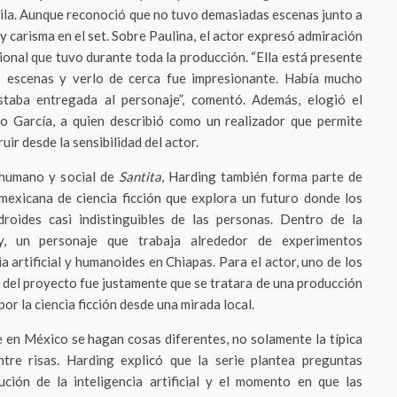
ila. Aunque reconoció que no tuvo demasiadas escenas junto a
 y carisma en el set. Sobre Paulina, el actor expresó admiración
ional que tuvo durante toda la producción. “Ella está presente
s escenas y verlo de cerca fue impresionante. Había mucho
staba entregada al personaje”, comentó. Además, elogió el
go García, a quien describió como un realizador que permite
uir desde la sensibilidad del actor.
 humano y social de
Santita
, Harding también forma parte de
 mexicana de ciencia ficción que explora un futuro donde los
oides casi indistinguibles de las personas. Dentro de la
oy, un personaje que trabaja alrededor de experimentos
a artificial y humanoides en Chiapas. Para el actor, uno de los
del proyecto fue justamente que se tratara de una producción
r la ciencia ficción desde una mirada local.
 en México se hagan cosas diferentes, no solamente la típica
ntre risas. Harding explicó que la serie plantea preguntas
ución de la inteligencia artificial y el momento en que las