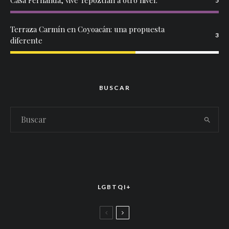
Casa Fernanda, vive Tepoztlán a otro nivel.
5
Terraza Carmín en Coyoacán: una propuesta
3
diferente
BUSCAR
LGBTQI+