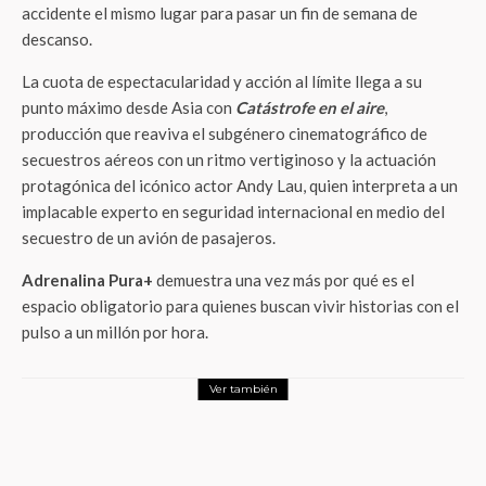
accidente el mismo lugar para pasar un fin de semana de
descanso.
La cuota de espectacularidad y acción al límite llega a su
punto máximo desde Asia con
Catástrofe en el aire
,
producción que reaviva el subgénero cinematográfico de
secuestros aéreos con un ritmo vertiginoso y la actuación
protagónica del icónico actor Andy Lau, quien interpreta a un
implacable experto en seguridad internacional en medio del
secuestro de un avión de pasajeros.
Adrenalina Pura+
demuestra una vez más por qué es el
espacio obligatorio para quienes buscan vivir historias con el
pulso a un millón por hora.
Ver también
Entretenimiento
¡Existencialismo con confeti! Liquits
incendiará el escenario de La Maraka con
su nuevo disco Déjà Vu y sus más grandes