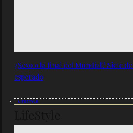
¿Sexo o la final del Mundial? Siete d
esperado
LIFESTYLE
LifeStyle