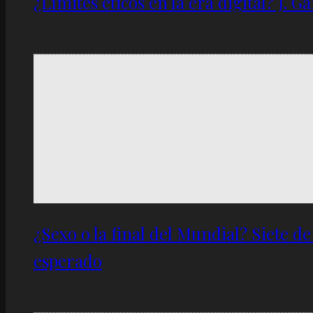
¿Límites éticos en la era digital? J. 
¿Sexo o la final del Mundial? Siete d
esperado