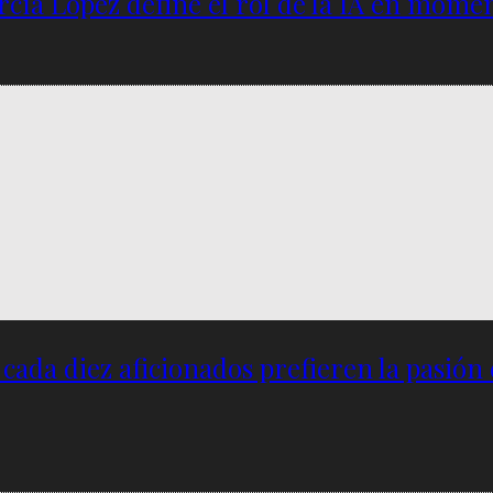
García López define el rol de la IA en mome
e cada diez aficionados prefieren la pasión