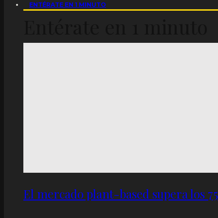
ENTÉRATE EN 1 MINUTO
Entérate en 1 minuto
El mercado plant-based supera los 7