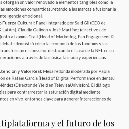
res otorgan un valor renovado a elementos tangibles como la
 las emociones compartidas, retando a las marcas a fusionar la
a inteligencia emocional.
 Fuerza Cultural:
Panel integrado por Said Gil (CEO de
LatAm), Claudia Galindo y José Martínez (directivos de
 junto a Izamna Crail (Head of Marketing, Fan Engagement &
l debate demostró cómo la economía de los fandoms y las
transforman el consumo, destacando el caso de la NFL en su
neraciones a través de la música, la moda y experiencias
tención y Valor Real:
Mesa redonda moderada por Paola
ión de Rafael García (Head of Digital Performance en dentsu
ndez (Director de Yield en TelevisaUnivision). El diálogo
gias para contrarrestar la saturación digital mediante
tos en vivo, entornos clave para generar interacciones de
plataforma y el futuro de los