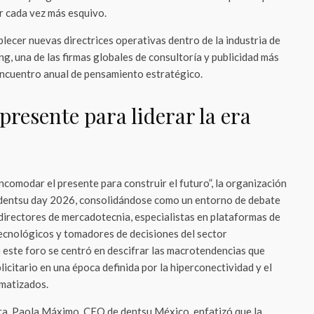
r cada vez más esquivo.
blecer nuevas directrices operativas dentro de la industria de
ng, una de las firmas globales de consultoría y publicidad más
 encuentro anual de pensamiento estratégico.
presente para liderar la era
Incomodar el presente para construir el futuro”, la organización
l dentsu day 2026, consolidándose como un entorno de debate
 directores de mercadotecnia, especialistas en plataformas de
ecnológicos y tomadores de decisiones del sector
 este foro se centró en descifrar las macrotendencias que
icitario en una época definida por la hiperconectividad y el
omatizados.
ra, Paola Máximo, CEO de dentsu México, enfatizó que la