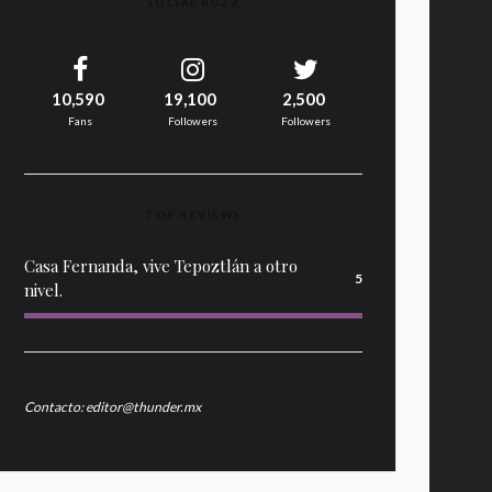
SOCIAL BUZZ
10,590
19,100
2,500
Fans
Followers
Followers
TOP REVIEWS
Casa Fernanda, vive Tepoztlán a otro
5
nivel.
Contacto: editor@thunder.mx