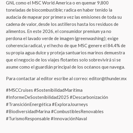
GNL como el MSC World America o en quemar 9,800
toneladas de biocombustible; radica en haber tenido la
audacia de mapear por primera vez las emisiones de toda su
cadena de valor, desde los astilleros hasta los residuos de
alimentos. En este 2026, el consumidor premium ya no
perdona el lavado verde de imagen (greenwashing); exige
coherencia radical, y el hecho de que MSC genere el 84.4% de
su propia agua dulce y proteja santuarios marinos demuestra
que el negocio de los viajes flotantes solo sobrevivirá si se
asume como el guardián principal de los océanos que navega.
Para contactar al editor escribe al correo: editor@thunder.mx
#MSCCruises #SostenibilidadMarítima
#InformeDeSostenibilidad2025 #Descarbonización
#TransiciónEnergética #ExploraJourneys
#BiodiversidadMarina #CombustiblesRenovables
#TurismoResponsable #InnovaciónNaval