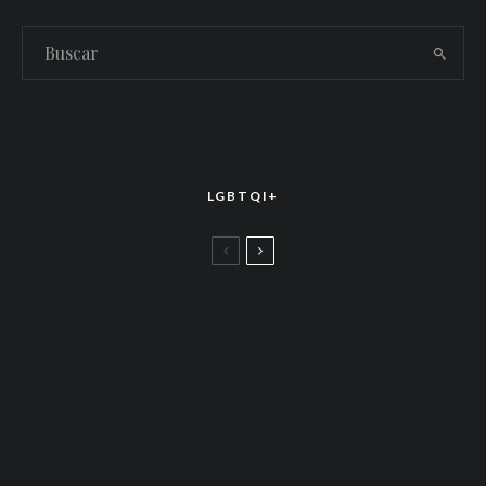
LGBTQI+
LGBTTIQ+
El arte de la corona latina: World of Wonder
celebró el estreno mundial de «Drag Race
México – Latina Royale» en la CDMX
LGBTTIQ+
Más allá de junio: Las redes de apoyo LGBTQ+
que siguen activas todo el año