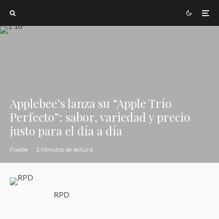
Applebee’s lanza su “Apple Trío
Perfecto”: sabor, variedad y precio
justo para el día a día
Foodie
·
2 Minutos de lectura
RPD