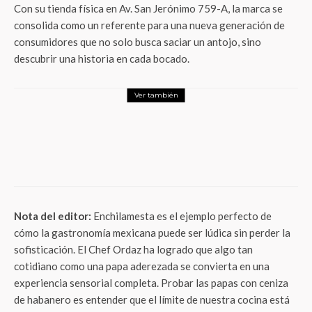
Con su tienda física en Av. San Jerónimo 759-A, la marca se
consolida como un referente para una nueva generación de
consumidores que no solo busca saciar un antojo, sino
descubrir una historia en cada bocado.
Ver también
Foodie
Sonrisas glaseadas: Krispy Kreme®
celebra el Día de la Felicidad con donas
gratis y promociones imperdibles
Nota del editor:
Enchilamesta es el ejemplo perfecto de
cómo la gastronomía mexicana puede ser lúdica sin perder la
sofisticación. El Chef Ordaz ha logrado que algo tan
cotidiano como una papa aderezada se convierta en una
experiencia sensorial completa. Probar las papas con ceniza
de habanero es entender que el límite de nuestra cocina está