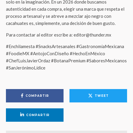
solo en la imaginación. En un 2026 donde buscamos
autenticidad en cada compra, elegir una marca que respeta el
proceso artesanal y se atreve a mezclar ajo negro con
cacahuates es, simplemente, una decisión de buen gusto.
Para contactar al editor escribe a: editor@thunder.mx
#Enchilamesta #SnacksArtesanales #GastronomíaMexicana
#FoodieMX #AntojoConDiseño #HechoEnMéxico
#ChefLuisJavierOrdaz #BotanaPremium #SaboresMexicanos
#SanJerónimoLídice
COMPARTIR
TWEET
COMPARTIR