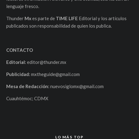
lenguaje fresco.
Thunder
Mx
es parte de
TIME LIFE
Editorial y los artículos
publicados son responsabilidad de quien los publica.
CONTACTO
Editorial:
editor@thunder.mx
Publicidad:
mxtheguide@gmail.com
Mesa de Redacción:
nuevosiglomx@gmail.com
Cuauhtémoc; CDMX
LO MÁS TOP