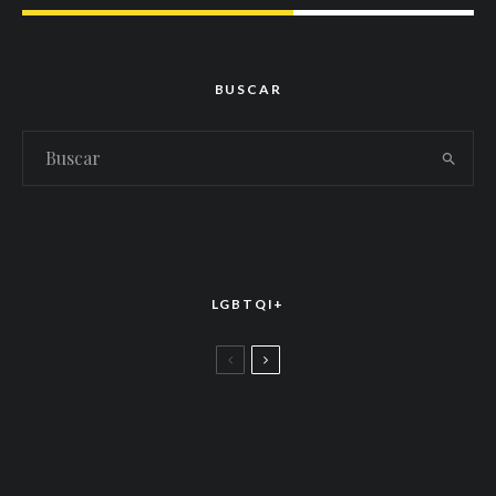
BUSCAR
LGBTQI+
LGBTTIQ+
El arte de la corona latina: World of Wonder
celebró el estreno mundial de «Drag Race
México – Latina Royale» en la CDMX