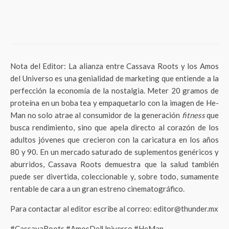
¡Habemus Presidenta! Mariana Treviño
lidera el nuevo “Club de Señoras” de
Baileys
Nota del Editor: La alianza entre Cassava Roots y los Amos
del Universo es una genialidad de marketing que entiende a la
perfección la economía de la nostalgia. Meter 20 gramos de
proteína en un boba tea y empaquetarlo con la imagen de He-
Man no solo atrae al consumidor de la generación
fitness
que
busca rendimiento, sino que apela directo al corazón de los
adultos jóvenes que crecieron con la caricatura en los años
80 y 90. En un mercado saturado de suplementos genéricos y
aburridos, Cassava Roots demuestra que la salud también
puede ser divertida, coleccionable y, sobre todo, sumamente
rentable de cara a un gran estreno cinematográfico.
Para contactar al editor escribe al correo: editor@thunder.mx
#CassavaRoots #AmosDelUniverso #HeMan