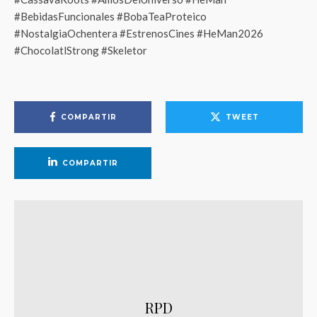
#BebidasFuncionales #BobaTeaProteico
#NostalgiaOchentera #EstrenosCines #HeMan2026
#ChocolatlStrong #Skeletor
COMPARTIR
TWEET
COMPARTIR
RPD