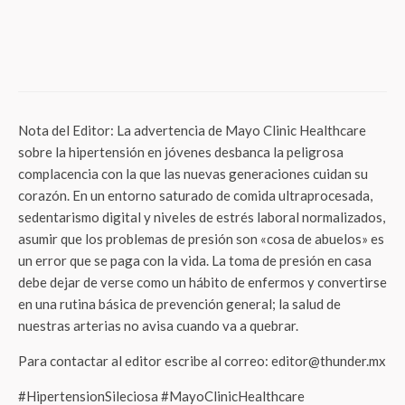
Salud
¿Mente nublada o falta de aire? El reto de
21 días que podría ser la solución
definitiva a tu fatiga crónica
Nota del Editor: La advertencia de Mayo Clinic Healthcare
sobre la hipertensión en jóvenes desbanca la peligrosa
complacencia con la que las nuevas generaciones cuidan su
corazón. En un entorno saturado de comida ultraprocesada,
sedentarismo digital y niveles de estrés laboral normalizados,
asumir que los problemas de presión son «cosa de abuelos» es
un error que se paga con la vida. La toma de presión en casa
debe dejar de verse como un hábito de enfermos y convertirse
en una rutina básica de prevención general; la salud de
nuestras arterias no avisa cuando va a quebrar.
Para contactar al editor escribe al correo: editor@thunder.mx
#HipertensionSileciosa #MayoClinicHealthcare