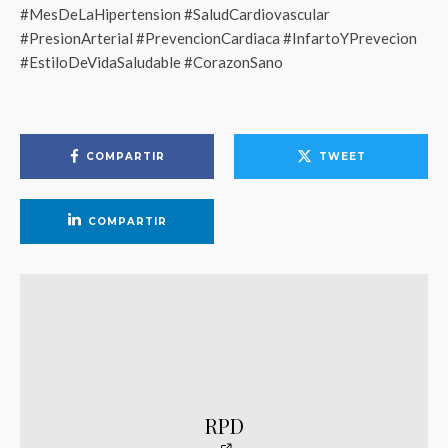
#MesDeLaHipertension #SaludCardiovascular
#PresionArterial #PrevencionCardiaca #InfartoYPrevecion
#EstiloDeVidaSaludable #CorazonSano
COMPARTIR
TWEET
COMPARTIR
RPD