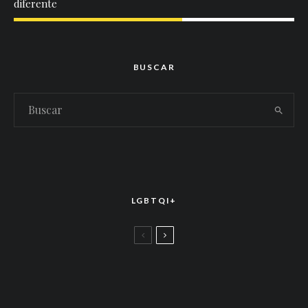
diferente
BUSCAR
LGBTQI+
LGBTTIQ+
El arte de la corona latina: World of Wonder
celebró el estreno mundial de «Drag Race
México – Latina Royale» en la CDMX