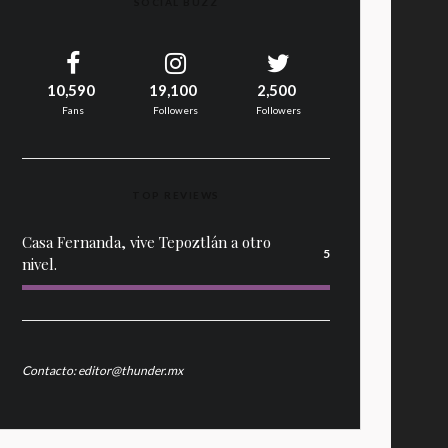
SOCIAL BUZZ
10,590
19,100
2,500
Fans
Followers
Followers
TOP REVIEWS
Casa Fernanda, vive Tepoztlán a otro
5
nivel.
Contacto: editor@thunder.mx