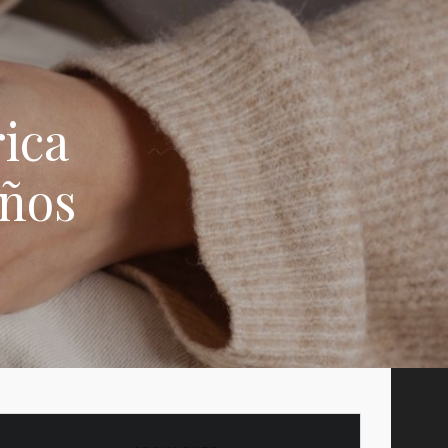
rica
años