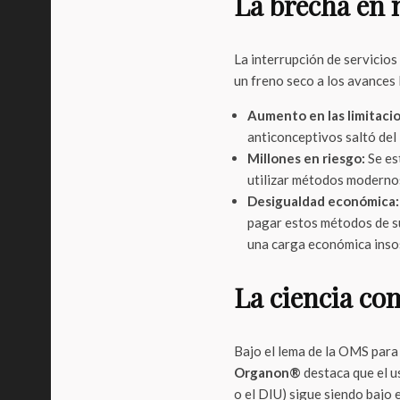
La brecha en 
La interrupción de servicios
un freno seco a los avances 
Aumento en las limitaci
anticonceptivos saltó del
Millones en riesgo:
Se es
utilizar métodos modernos
Desigualdad económica:
pagar estos métodos de su 
una carga económica insos
La ciencia co
Bajo el lema de la OMS para
Organon®
destaca que el u
o el DIU) sigue siendo bajo e