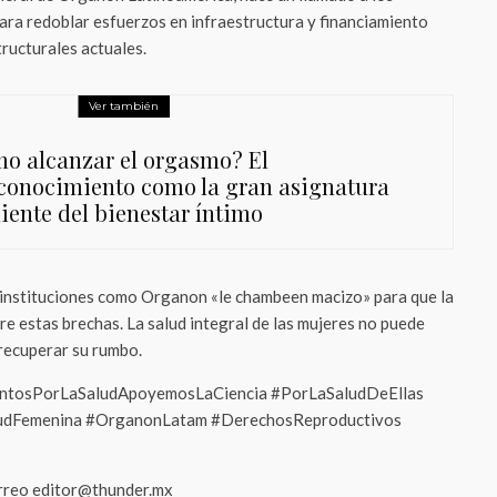
para redoblar esfuerzos en infraestructura y financiamiento
tructurales actuales.
Ver también
o alcanzar el orgasmo? El
conocimiento como la gran asignatura
iente del bienestar íntimo
instituciones como Organon «le chambeen macizo» para que la
rre estas brechas. La salud integral de las mujeres no puede
recuperar su rumbo.
ntosPorLaSaludApoyemosLaCiencia #PorLaSaludDeEllas
aludFemenina #OrganonLatam #DerechosReproductivos
orreo editor@thunder.mx