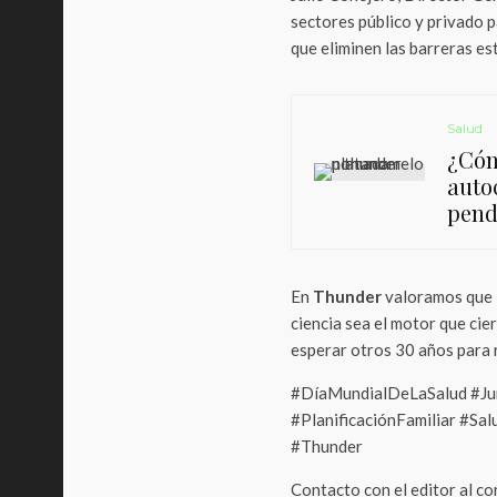
sectores público y privado 
que eliminen las barreras es
Salud
¿Cóm
auto
pend
En
Thunder
valoramos que 
ciencia sea el motor que cie
esperar otros 30 años para 
#DíaMundialDeLaSalud #Ju
#PlanificaciónFamiliar #S
#Thunder
Contacto con el editor al c