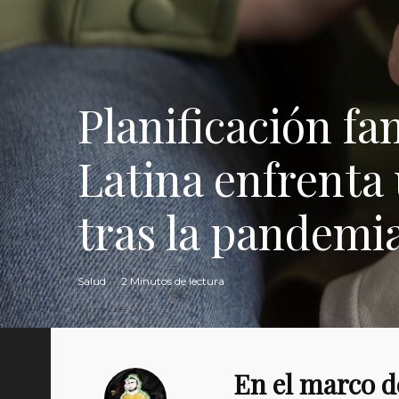
Planificación fa
Latina enfrenta
tras la pandemi
Salud
·
2 Minutos de lectura
En el marco d