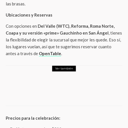
las brasas.
Ubicaciones y Reservas
Con opciones en
Del Valle (WTC), Reforma, Roma Norte,
Coapa y su versión «prime» Gauchinho en San Ángel
, tienes
la flexibilidad de elegir la sucursal que mejor les quede. Eso sí,
los lugares vuelan, así que te sugerimos reservar cuanto
antes a través de
OpenTable
.
Ver también
Foodie
Tendencias
Descubre las Exclusivas Ramen Nights en
Masa House: Una Experiencia
Gastronómica de Clase Mundial
Precios para la celebración: