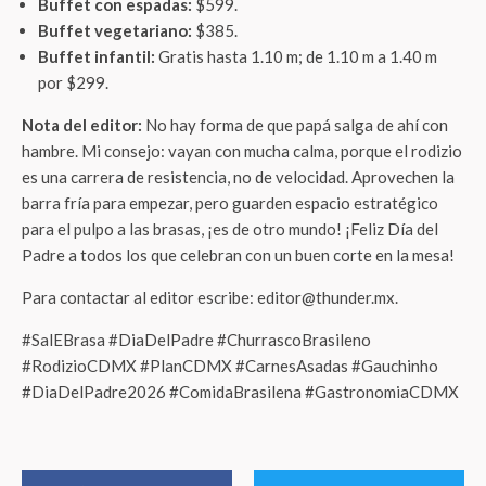
Buffet con espadas:
$599.
Buffet vegetariano:
$385.
Buffet infantil:
Gratis hasta 1.10 m; de 1.10 m a 1.40 m
por $299.
Nota del editor:
No hay forma de que papá salga de ahí con
hambre. Mi consejo: vayan con mucha calma, porque el rodizio
es una carrera de resistencia, no de velocidad. Aprovechen la
barra fría para empezar, pero guarden espacio estratégico
para el pulpo a las brasas, ¡es de otro mundo! ¡Feliz Día del
Padre a todos los que celebran con un buen corte en la mesa!
Para contactar al editor escribe: editor@thunder.mx.
#SalEBrasa #DiaDelPadre #ChurrascoBrasileno
#RodizioCDMX #PlanCDMX #CarnesAsadas #Gauchinho
#DiaDelPadre2026 #ComidaBrasilena #GastronomiaCDMX