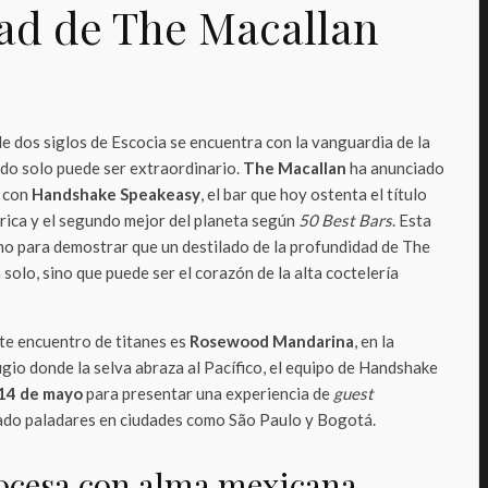
ad de The Macallan
o
e dos siglos de Escocia se encuentra con la vanguardia de la
ado solo puede ser extraordinario.
The Macallan
ha anunciado
a con
Handshake Speakeasy
, el bar que hoy ostenta el título
ica y el segundo mejor del planeta según
50 Best Bars
. Esta
ano para demostrar que un destilado de la profundidad de The
 solo, sino que puede ser el corazón de la alta coctelería
ste encuentro de titanes es
Rosewood Mandarina
, en la
ugio donde la selva abraza al Pacífico, el equipo de Handshake
14 de mayo
para presentar una experiencia de
guest
ado paladares en ciudades como São Paulo y Bogotá.
ocesa con alma mexicana