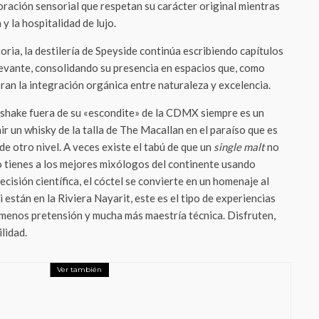
oración sensorial que respetan su carácter original mientras
y la hospitalidad de lujo.
ria, la destilería de Speyside continúa escribiendo capítulos
levante, consolidando su presencia en espacios que, como
n la integración orgánica entre naturaleza y excelencia.
shake fuera de su «escondite» de la CDMX siempre es un
ir un whisky de la talla de The Macallan en el paraíso que es
e otro nivel. A veces existe el tabú de que un
single malt
no
 tienes a los mejores mixólogos del continente usando
recisión científica, el cóctel se convierte en un homenaje al
Si están en la Riviera Nayarit, este es el tipo de experiencias
: menos pretensión y mucha más maestría técnica. Disfruten,
lidad.
Ver también
Mundial se vive mejor con una Michelob