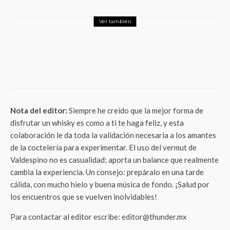
Ver también
Foodie
El arte del Prime Rib (y mucho más)
aterriza en Polanco: la nueva era de Elly’s
Restaurant
Nota del editor:
Siempre he creído que la mejor forma de
disfrutar un whisky es como a ti te haga feliz, y esta
colaboración le da toda la validación necesaria a los amantes
de la coctelería para experimentar. El uso del vermut de
Valdespino no es casualidad; aporta un balance que realmente
cambia la experiencia. Un consejo: prepáralo en una tarde
cálida, con mucho hielo y buena música de fondo. ¡Salud por
los encuentros que se vuelven inolvidables!
Para contactar al editor escribe: editor@thunder.mx