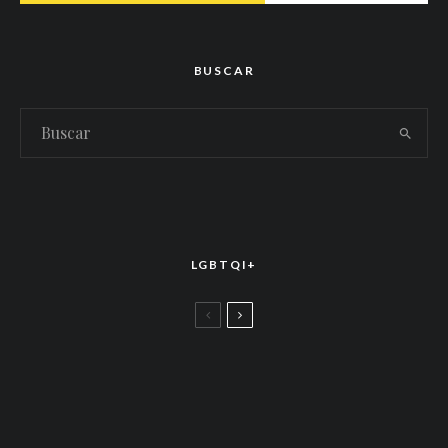
BUSCAR
LGBTQI+
LGBTTIQ+
El arte de la corona latina: World of Wonder
celebró el estreno mundial de «Drag Race
México – Latina Royale» en la CDMX