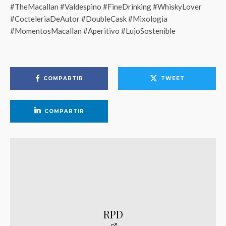
#TheMacallan #Valdespino #FineDrinking #WhiskyLover
#CocteleriaDeAutor #DoubleCask #Mixologia
#MomentosMacallan #Aperitivo #LujoSostenible
COMPARTIR
TWEET
COMPARTIR
RPD