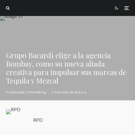
Grupo Bacardí elige a la agencia
Bombay, como su nueva aliada
creativa para impulsar sus marcas de
Tequila y Mezcal
Publicidad y Marketing
·
2 Minutos de lectura
RPD