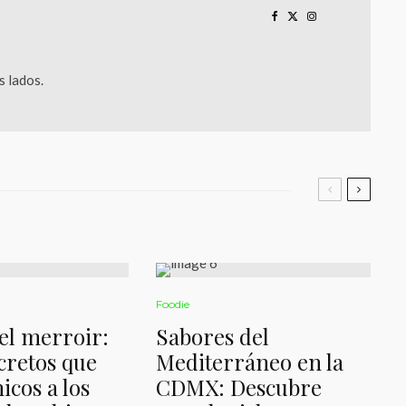
 lados.
Foodie
del merroir:
Sabores del
cretos que
Mediterráneo en la
icos a los
CDMX: Descubre