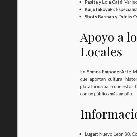
Pasita y Lola Café
: Varie
Kaijutakoyaki
: Especiali
Shots Barman y Drinks O
Apoyo a l
Locales
En
Somos EmpoderArte M
que aportan cultura, hist
plataforma para que estos 
con un público más amplio.
Informaci
Lugar
: Nuevo León 80, C