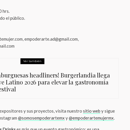
0 hrs.
do el público.
emujer.com, empoderarte.ad@gmail.com,
ail.com
Ver también
burguesas headliners! Burgerlandia llega
ive Latino 2026 para elevar la gastronomía
estival
 expositores y sus proyectos, visita nuestro
sitio web
y sigue
Instagram
@somosempoderartemx
y
@empoderartemujermx
.
os Drinks
es más que un evento gastronómico; es una