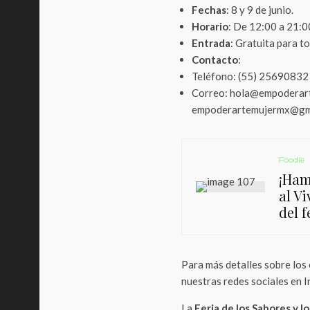
Fechas
: 8 y 9 de junio.
Horario
: De 12:00 a 21:0
Entrada
: Gratuita para to
Contacto
:
Teléfono: (55) 25690832
Correo: hola@empoderart
empoderartemujermx@gm
Foodie
¡Ham
al V
del f
Para más detalles sobre los
nuestras redes sociales en 
La
Feria de los Sabores y l