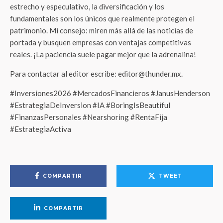
estrecho y especulativo, la diversificación y los
fundamentales son los únicos que realmente protegen el
patrimonio. Mi consejo: miren más allá de las noticias de
portada y busquen empresas con ventajas competitivas
reales. ¡La paciencia suele pagar mejor que la adrenalina!
Para contactar al editor escribe: editor@thunder.mx.
#Inversiones2026 #MercadosFinancieros #JanusHenderson
#EstrategiaDeInversion #IA #BoringIsBeautiful
#FinanzasPersonales #Nearshoring #RentaFija
#EstrategiaActiva
COMPARTIR
TWEET
COMPARTIR