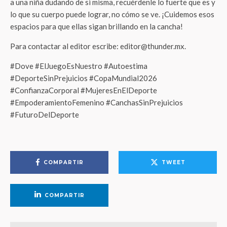
a una niña dudando de si misma, recuérdenle lo fuerte que es y
lo que su cuerpo puede lograr, no cómo se ve. ¡Cuidemos esos
espacios para que ellas sigan brillando en la cancha!
Para contactar al editor escribe: editor@thunder.mx.
#Dove #ElJuegoEsNuestro #Autoestima
#DeporteSinPrejuicios #CopaMundial2026
#ConfianzaCorporal #MujeresEnElDeporte
#EmpoderamientoFemenino #CanchasSinPrejuicios
#FuturoDelDeporte
COMPARTIR
TWEET
COMPARTIR