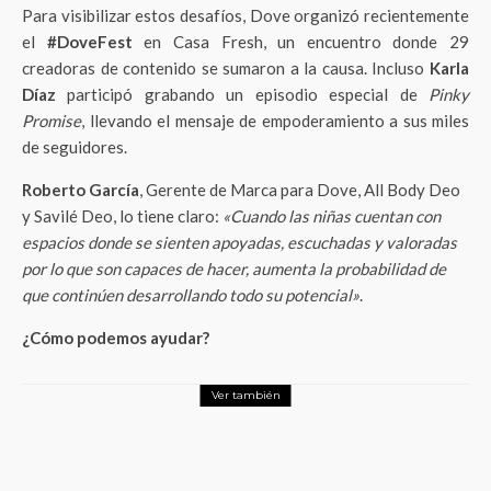
Para visibilizar estos desafíos, Dove organizó recientemente
el
#DoveFest
en Casa Fresh, un encuentro donde 29
creadoras de contenido se sumaron a la causa. Incluso
Karla
Díaz
participó grabando un episodio especial de
Pinky
Promise
, llevando el mensaje de empoderamiento a sus miles
de seguidores.
Roberto García
, Gerente de Marca para Dove, All Body Deo
y Savilé Deo, lo tiene claro:
«Cuando las niñas cuentan con
espacios donde se sienten apoyadas, escuchadas y valoradas
por lo que son capaces de hacer, aumenta la probabilidad de
que continúen desarrollando todo su potencial»
.
¿Cómo podemos ayudar?
Ver también
LifeStyle
El patrocinio que Gilberto Mora lleva en el
corazón: Por qué las redes han volcado su