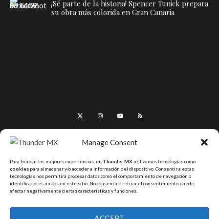
¡Sé parte de la historia! Spencer Tunick prepara
su obra más colorida en Gran Canaria
Manage Consent
Para brindar las mejores experiencias, en
Thunder MX
utilizamos tecnologías como
cookies
para almacenar y/o acceder a información del dispositivo. Consentir a estas
tecnologías nos permitirá procesar datos como el comportamiento de navegación o
identificadores únicos en este sitio. No consentir o retirar el consentimiento puede
afectar negativamente ciertas características y funciones.
All Rights Reserved - ThunderMX 2025
ACCEPT