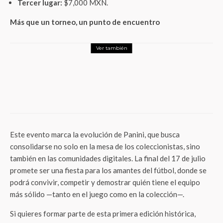
Tercer lugar:
$7,000 MXN.
Más que un torneo, un punto de encuentro
Ver también
Actualidad
¡Evita el desabasto en tu farmacia!
Prontipagos revela la estrategia financiera
digital para blindar el inventario y flujo de
efectivo de los comercios locales
Este evento marca la evolución de Panini, que busca
consolidarse no solo en la mesa de los coleccionistas, sino
también en las comunidades digitales. La final del 17 de julio
promete ser una fiesta para los amantes del fútbol, donde se
podrá convivir, competir y demostrar quién tiene el equipo
más sólido —tanto en el juego como en la colección—.
Si quieres formar parte de esta primera edición histórica,