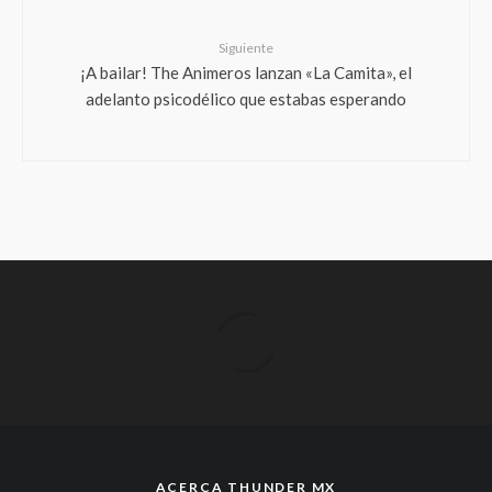
Siguiente
¡A bailar! The Animeros lanzan «La Camita», el
adelanto psicodélico que estabas esperando
ACERCA THUNDER MX