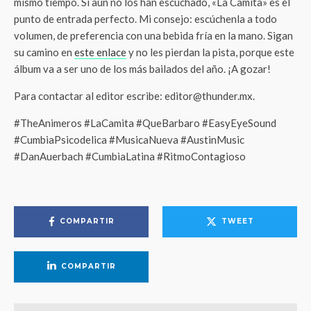
mismo tiempo. Si aún no los han escuchado, «La Camita» es el
punto de entrada perfecto. Mi consejo: escúchenla a todo
volumen, de preferencia con una bebida fría en la mano. Sigan
su camino en
este enlace
y no les pierdan la pista, porque este
álbum va a ser uno de los más bailados del año. ¡A gozar!
Para contactar al editor escribe: editor@thunder.mx.
#TheAnimeros #LaCamita #QueBarbaro #EasyEyeSound
#CumbiaPsicodelica #MusicaNueva #AustinMusic
#DanAuerbach #CumbiaLatina #RitmoContagioso
COMPARTIR
TWEET
COMPARTIR