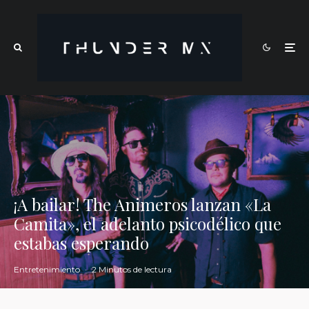
¡A bailar! The Animeros lanzan «La
Camita», el adelanto psicodélico que
estabas esperando
Entretenimiento
·
2 Minutos de lectura