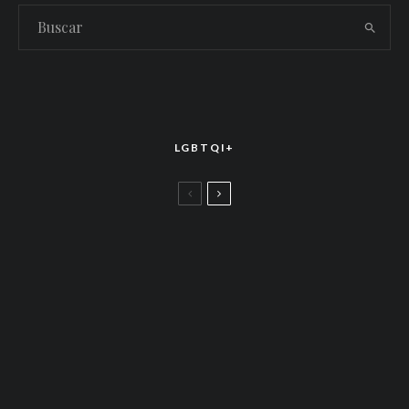
LGBTQI+
LGBTTIQ+
El arte de la corona latina: World of Wonder
celebró el estreno mundial de «Drag Race
México – Latina Royale» en la CDMX
LGBTTIQ+
Más allá de junio: Las redes de apoyo LGBTQ+
que siguen activas todo el año