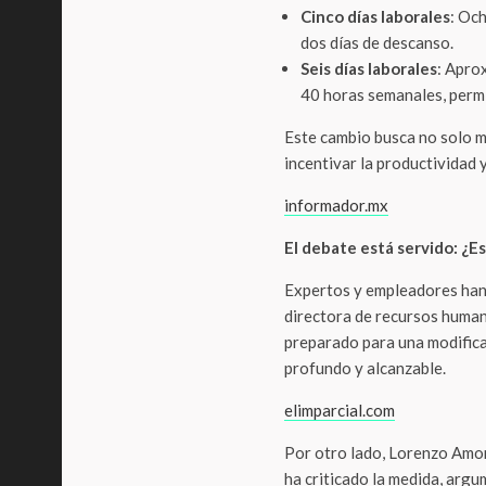
Cinco días laborales
: Och
dos días de descanso.
Seis días laborales
: Apro
40 horas semanales, permi
Este cambio busca no solo me
incentivar la productividad y
informador.mx
El debate está servido: ¿E
Expertos y empleadores han
directora de recursos human
preparado para una modificac
profundo y alcanzable.
elimparcial.com
Por otro lado, Lorenzo Amor
ha criticado la medida, arg