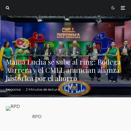
Mamá Lucha se sube al ring: Bodega
Aurrera y el CMLL anuncian alianza
histórica por el ahorro
Negocios
·
2 Minutos de lectura
RPD