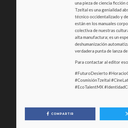
una pieza de ciencia ficción 
Tzeltal es una genialidad ab
técnico occidentalizado y de
están en los manuales corpor
colectiva de nuestras cultur
alta manufactura; es un esp
deshumanización automatiza
verdadera punta de lanza de
Para contactar al editor es
#FuturoDesierto #HoracioG
#CosmisiónTzeltal #CineLa
#EcoTalentMX #IdentidadC
COMPARTIR