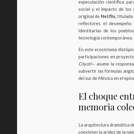
especulación científica par
social y el impacto de los
original de
Netflix
, titulada
reflectores el desempeño 
identitarias de los pueblo
tecnología contemporánea.
En este ecosistema distópic
participaciones en proyect
Cóyotl
— asume la responsab
subvertir las fórmulas anglo
del sur de México en el epic
El choque ent
memoria colec
La arquitectura dramática de
coexisten la aridez de la na