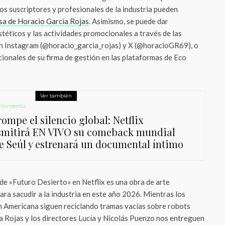
os suscriptores y profesionales de la industria pueden
sa de Horacio García Rojas
. Asimismo, se puede dar
téticos y las actividades promocionales a través de las
 en Instagram (@horacio_garcia_rojas) y X (@horacioGR69), o
cionales de su firma de gestión en las plataformas de Eco
Ver también
nimiento
ompe el silencio global: Netflix
smitirá EN VIVO su comeback mundial
e Seúl y estrenará un documental íntimo
de «Futuro Desierto» en Netflix es una obra de arte
ra sacudir a la industria en este año 2026. Mientras los
n Americana siguen reciclando tramas vacías sobre robots
a Rojas y los directores Lucía y Nicolás Puenzo nos entreguen