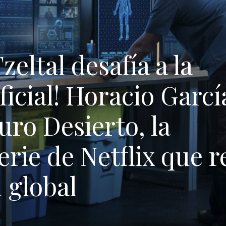
eltal desafía a la
ficial! Horacio Garcí
ro Desierto, la
erie de Netflix que r
n global