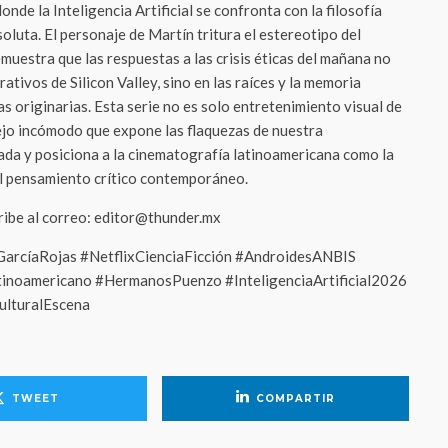
donde la Inteligencia Artificial se confronta con la filosofía
soluta. El personaje de Martín tritura el estereotipo del
muestra que las respuestas a las crisis éticas del mañana no
ativos de Silicon Valley, sino en las raíces y la memoria
as originarias. Esta serie no es solo entretenimiento visual de
ejo incómodo que expone las flaquezas de nuestra
da y posiciona a la cinematografía latinoamericana como la
l pensamiento crítico contemporáneo.
cribe al correo: editor@thunder.mx
arcíaRojas #NetflixCienciaFicción #AndroidesANBIS
tinoamericano #HermanosPuenzo #InteligenciaArtificial2026
ulturalEscena
TWEET
COMPARTIR