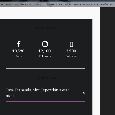
Futuro Desierto. Horacio García Rojas as Martín in Futuro Desierto. Cr. Courtesy of Netflix ©2026.
SOCIAL BUZZ
10,590
19,100
2,500
Fans
Followers
Followers
TOP REVIEWS
Casa Fernanda, vive Tepoztlán a otro
5
nivel.