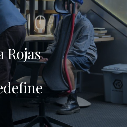
a Rojas
edefine