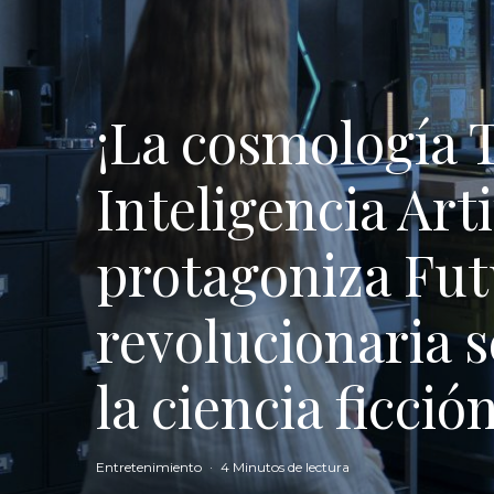
¡La cosmología Tz
Inteligencia Arti
protagoniza Futu
revolucionaria s
la ciencia ficció
Entretenimiento
·
4 Minutos de lectura