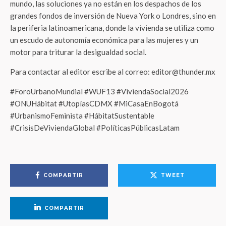
mundo, las soluciones ya no están en los despachos de los
grandes fondos de inversión de Nueva York o Londres, sino en
la periferia latinoamericana, donde la vivienda se utiliza como
un escudo de autonomía económica para las mujeres y un
motor para triturar la desigualdad social.
Para contactar al editor escribe al correo: editor@thunder.mx
#ForoUrbanoMundial #WUF13 #ViviendaSocial2026
#ONUHábitat #UtopíasCDMX #MiCasaEnBogotá
#UrbanismoFeminista #HábitatSustentable
#CrisisDeViviendaGlobal #PolíticasPúblicasLatam
COMPARTIR
TWEET
COMPARTIR