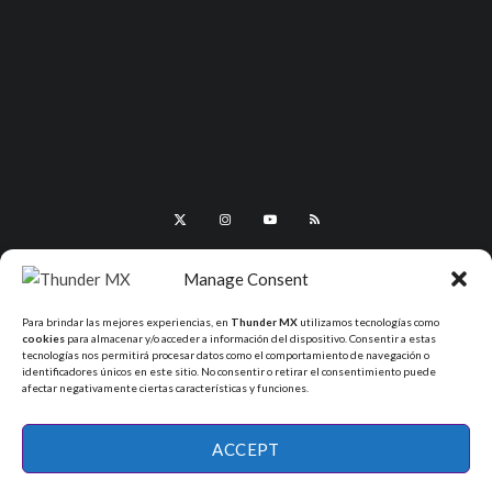
Manage Consent
Para brindar las mejores experiencias, en
Thunder MX
utilizamos tecnologías como
cookies
para almacenar y/o acceder a información del dispositivo. Consentir a estas
tecnologías nos permitirá procesar datos como el comportamiento de navegación o
identificadores únicos en este sitio. No consentir o retirar el consentimiento puede
afectar negativamente ciertas características y funciones.
All Rights Reserved - ThunderMX 2025
ACCEPT