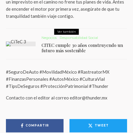
un imprevisto en el camino no frene tus planes de vida. Antes
de encender el motor por primera vez, asegúrate de que tu
tranquilidad también viaje contigo.
Ver también
Negocios
Responsabilidad Social
CITEC cumple 30 años construyendo un
futuro más sostenible
#SeguroDeAuto #MovilidadMéxico #RastreatorMX
#FinanzasPersonales #AutosMéxico #CulturaVial
#TipsDeSeguros #ProtecciónPatrimonial #Thunder
Contacto con el editor al correo editor@thunder.mx
COMPARTIR
TWEET